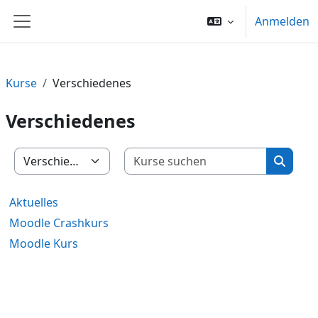
Zum Hauptinhalt
Anmelden
Website-Übersicht
Kurse
Verschiedenes
Verschiedenes
Kurse su
Kursbereiche
Kurse 
Aktuelles
Moodle Crashkurs
Moodle Kurs